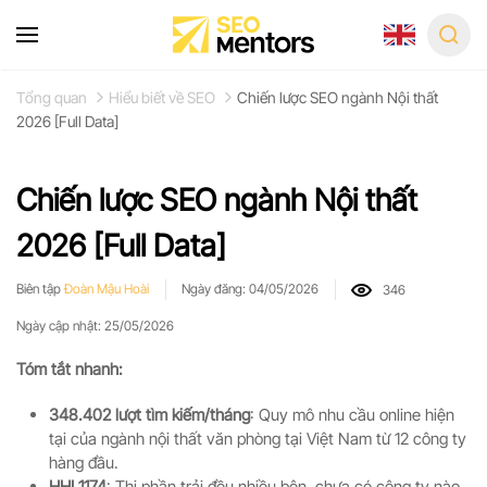
Skip
to
Tổng quan
Hiểu biết về SEO
Chiến lược SEO ngành Nội thất
main
2026 [Full Data]
content
Chiến lược SEO ngành Nội thất
2026 [Full Data]
Biên tập
Đoàn Mậu Hoài
Ngày đăng: 04/05/2026
346
Ngày cập nhật: 25/05/2026
Tóm tắt nhanh:
348.402 lượt tìm kiếm/tháng
: Quy mô nhu cầu online hiện
tại của ngành nội thất văn phòng tại Việt Nam từ 12 công ty
hàng đầu.
HHI 1174
: Thị phần trải đều nhiều bên, chưa có công ty nào