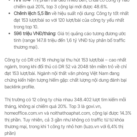
chiếm quá 20%, top 3 cộng lại mới được 48.6%.
Chênh lệch 5,5 lần
về hiệu suất nội dung: Công ty tốt nhất
đạt 153 lượt/bài so với 120 lượt/bài của công ty yếu nhất
trong top 10.
596 triệu VNĐ/tháng
: Giá trị quảng cáo tương đương ước
tính (range 147.8 triệu đến 1,6 tỷ VNĐ tùy phân bổ traffic
thương mại).
Công ty có DR chỉ 18 nhưng lại thu hút 153 lượt/bài – cao nhất
ngành, trong khi đối thủ có DR 52 và 2048 tên miền trỏ về chỉ
đạt 153 lượt/bài. Ngành nội thất văn phòng Việt Nam đang
chứng kiến hiện tượng hiếm gặp: chất lượng nội dung đánh bại
backlink profile.
Thị trường có 12 công ty chia nhau 348.402 lượt tìm kiếm mỗi
tháng, không ai chiếm quá 20%. Top 3 là govi.vn,
homeoffice.com.vn và noithathoaphat.com, cộng lại được 14.3%
thị phần. Tuy nhiên, cả 3 gần như không có traffic từ từ khóa
thương mại, trong khi 1 công ty nhỏ hơn (luzo.vn với 6,4% thị
phần)