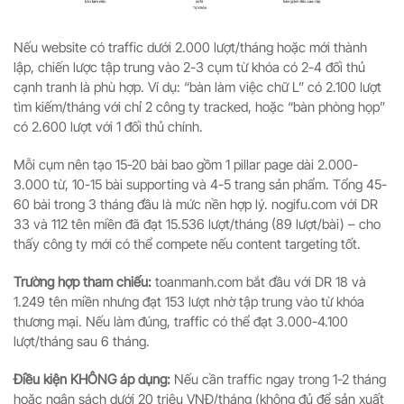
Nếu website có traffic dưới 2.000 lượt/tháng hoặc mới thành
lập, chiến lược tập trung vào 2-3 cụm từ khóa có 2-4 đối thủ
cạnh tranh là phù hợp. Ví dụ: “bàn làm việc chữ L” có 2.100 lượt
tìm kiếm/tháng với chỉ 2 công ty tracked, hoặc “bàn phòng họp”
có 2.600 lượt với 1 đối thủ chính.
Mỗi cụm nên tạo 15-20 bài bao gồm 1 pillar page dài 2.000-
3.000 từ, 10-15 bài supporting và 4-5 trang sản phẩm. Tổng 45-
60 bài trong 3 tháng đầu là mức nền hợp lý. nogifu.com với DR
33 và 112 tên miền đã đạt 15.536 lượt/tháng (89 lượt/bài) – cho
thấy công ty mới có thể compete nếu content targeting tốt.
Trường hợp tham chiếu:
toanmanh.com bắt đầu với DR 18 và
1.249 tên miền nhưng đạt 153 lượt nhờ tập trung vào từ khóa
thương mại. Nếu làm đúng, traffic có thể đạt 3.000-4.100
lượt/tháng sau 6 tháng.
Điều kiện KHÔNG áp dụng:
Nếu cần traffic ngay trong 1-2 tháng
hoặc ngân sách dưới 20 triệu VNĐ/tháng (không đủ để sản xuất