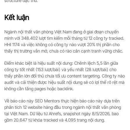
structure đặc thù.
Kết luận
Ngành nội thất văn phòng Việt Nam đang ở giai đoạn chuyển
mình với 348.402 lượt tìm kiếm mỗi tháng từ 12 công ty tracked.
HHI 1174 và việc không có công ty nào vượt 20% thị phần cho
thấy thị trường vẫn mở, chưa có rào cản cạnh tranh vững chắc.
Điểm khác biệt là hiệu suất nội dung: Chênh lệch 5,5 lần giữa
công ty tốt nhất (153 lượt/bài) và yếu nhất (28 lượt/bài) cho
thấy phần lớn đối thủ chưa tối ưu content targeting. Công ty nào
audit và cải thiện được hiệu suất nội dung sẽ có lợi thế rõ rệt mà
không cần tăng pages hoặc backlink.
Về báo cáo này SEO Mentors thực hiện báo cáo này dựa trên
phân tích 12 website hàng đầu trong ngành nội thất văn phòng
tại Việt Nam. Dữ liệu từ Ahrefs, snapshot ngày 8/5/2026, bao
gồm 20.647 từ khóa tracked và 4.095 trang nội dung.