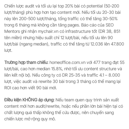
Chiến lược audit và tối ưu lại top 20% bài có potential (50-200
lượt/tháng) phù hợp hơn tạo content mới. Nếu tối ưu 20-30 bài
này lên 200-500 lượt/tháng, tổng traffic có thể tăng 30-50%
trong 6 tháng mà không cần tăng pages. Báo cáo của SEO
Mentors ghi nhận mychair.vn có infrastructure tốt (DR 38, 851
tên miền) nhưng hiệu suất chỉ 12 lượt/bài, nếu tối ưu lên 90
lượt/bài (ngang median), traffic có thể tăng từ 12.036 lên 47.800
lượt.
Trường hợp tham chiếu:
homeoffice.com.vn với 477 trang đạt 55
lượt/bài, cao hơn median 15.8%, nhờ tối ưu content structure và
liên kết nội bộ. Nếu công ty có DR 25-35 và traffic 4.1 – 8.000
lượt, việc audit và rewrite 30 bài trong 3 tháng có thể mang lại
ROI cao hơn viết 90 bài mới.
Điều kiện KHÔNG áp dụng:
Nếu team quen quy trình sản xuất
content mới hơn audit/rewrite, hoặc nếu phần lớn bài hiện tại có
chất lượng quá thấp không thể cứu được, nên chuyển sang
chiến lược mở rộng quy mô.