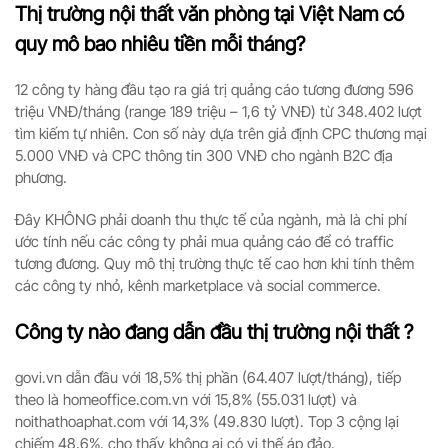
Thị trường nội thất văn phòng tại Việt Nam có
quy mô bao nhiêu tiền mỗi tháng?
12 công ty hàng đầu tạo ra giá trị quảng cáo tương đương 596
triệu VNĐ/tháng (range 189 triệu – 1,6 tỷ VNĐ) từ 348.402 lượt
tìm kiếm tự nhiên. Con số này dựa trên giả định CPC thương mại
5.000 VNĐ và CPC thông tin 300 VNĐ cho ngành B2C địa
phương.
Đây KHÔNG phải doanh thu thực tế của ngành, mà là chi phí
ước tính nếu các công ty phải mua quảng cáo để có traffic
tương đương. Quy mô thị trường thực tế cao hơn khi tính thêm
các công ty nhỏ, kênh marketplace và social commerce.
Công ty nào đang dẫn đầu thị trường nội thất ?
govi.vn dẫn đầu với 18,5% thị phần (64.407 lượt/tháng), tiếp
theo là homeoffice.com.vn với 15,8% (55.031 lượt) và
noithathoaphat.com với 14,3% (49.830 lượt). Top 3 cộng lại
chiếm 48,6%, cho thấy không ai có vị thế áp đảo.