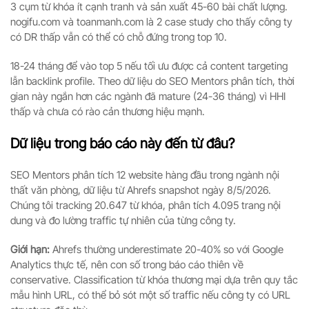
3 cụm từ khóa ít cạnh tranh và sản xuất 45-60 bài chất lượng.
nogifu.com và toanmanh.com là 2 case study cho thấy công ty
có DR thấp vẫn có thể có chỗ đứng trong top 10.
18-24 tháng để vào top 5 nếu tối ưu được cả content targeting
lẫn backlink profile. Theo dữ liệu do SEO Mentors phân tích, thời
gian này ngắn hơn các ngành đã mature (24-36 tháng) vì HHI
thấp và chưa có rào cản thương hiệu mạnh.
Dữ liệu trong báo cáo này đến từ đâu?
SEO Mentors phân tích 12 website hàng đầu trong ngành nội
thất văn phòng, dữ liệu từ Ahrefs snapshot ngày 8/5/2026.
Chúng tôi tracking 20.647 từ khóa, phân tích 4.095 trang nội
dung và đo lường traffic tự nhiên của từng công ty.
Giới hạn:
Ahrefs thường underestimate 20-40% so với Google
Analytics thực tế, nên con số trong báo cáo thiên về
conservative. Classification từ khóa thương mại dựa trên quy tắc
mẫu hình URL, có thể bỏ sót một số traffic nếu công ty có URL