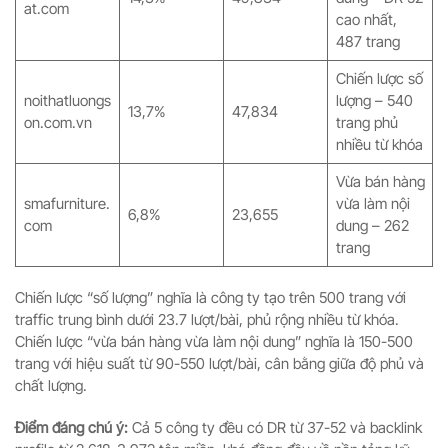
at.com
cao nhất,
487 trang
Chiến lược số
noithatluongs
lượng – 540
13,7%
47,834
on.com.vn
trang phủ
nhiều từ khóa
Vừa bán hàng
smafurniture.
vừa làm nội
6,8%
23,655
com
dung – 262
trang
Chiến lược “số lượng” nghĩa là công ty tạo trên 500 trang với
traffic trung bình dưới 23.7 lượt/bài, phủ rộng nhiều từ khóa.
Chiến lược “vừa bán hàng vừa làm nội dung” nghĩa là 150-500
trang với hiệu suất từ 90-550 lượt/bài, cân bằng giữa độ phủ và
chất lượng.
Điểm đáng chú ý:
Cả 5 công ty đều có DR từ 37-52 và backlink