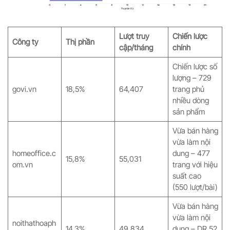
Lượt truy
Chiến lược
Công ty
Thị phần
cập/tháng
chính
Chiến lược số
lượng – 729
govi.vn
18,5%
64,407
trang phủ
nhiều dòng
sản phẩm
Vừa bán hàng
vừa làm nội
homeoffice.c
dung – 477
15,8%
55,031
om.vn
trang với hiệu
suất cao
(550 lượt/bài)
Vừa bán hàng
vừa làm nội
noithathoaph
14,3%
49,834
dung – DR 52