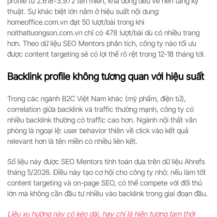
profile từ 2.618-3.972 tên miền, khá đồng đều về nền tảng kỹ
thuật. Sự khác biệt lớn nằm ở hiệu suất nội dung:
homeoffice.com.vn đạt 50 lượt/bài trong khi
noithatluongson.com.vn chỉ có 478 lượt/bài dù có nhiều trang
hơn. Theo dữ liệu SEO Mentors phân tích, công ty nào tối ưu
được content targeting sẽ có lợi thế rõ rệt trong 12-18 tháng tới.
Backlink profile không tương quan với hiệu suất
Trong các ngành B2C Việt Nam khác (mỹ phẩm, điện tử),
correlation giữa backlink và traffic thường mạnh, công ty có
nhiều backlink thường có traffic cao hơn. Ngành nội thất văn
phòng là ngoại lệ: user behavior thiên về click vào kết quả
relevant hơn là tên miền có nhiều liên kết.
Số liệu này được SEO Mentors tính toán dựa trên dữ liệu Ahrefs
tháng 5/2026. Điều này tạo cơ hội cho công ty nhỏ: nếu làm tốt
content targeting và on-page SEO, có thể compete với đối thủ
lớn mà không cần đầu tư nhiều vào backlink trong giai đoạn đầu.
Liệu xu hướng này có kéo dài, hay chỉ là hiện tượng tạm thời