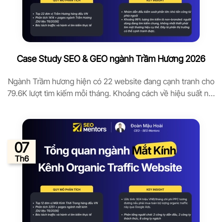
Case Study SEO & GEO ngành Trầm Hương 2026
Ngành Trầm hương hiện có 22 website đang cạnh tranh cho
79.6K lượt tìm kiếm mỗi tháng. Khoảng cách về hiệu suất nội
dung giữa website hiệu quả nhất và kém nhất lên đến 338
lần. Báo cáo này dựa trên phân tích 22 domain trong ngành
Trầm hương, dữ liệu từ Ahrefs tháng 6/2026, […]
07
Th6