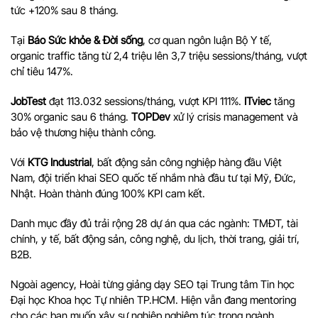
tức +120% sau 8 tháng.
Tại
Báo Sức khỏe & Đời sống
, cơ quan ngôn luận Bộ Y tế,
organic traffic tăng từ 2,4 triệu lên 3,7 triệu sessions/tháng, vượt
chỉ tiêu 147%.
JobTest
đạt 113.032 sessions/tháng, vượt KPI 111%.
ITviec
tăng
30% organic sau 6 tháng.
TOPDev
xử lý crisis management và
bảo vệ thương hiệu thành công.
Với
KTG Industrial
, bất động sản công nghiệp hàng đầu Việt
Nam, đội triển khai SEO quốc tế nhắm nhà đầu tư tại Mỹ, Đức,
Nhật. Hoàn thành đúng 100% KPI cam kết.
Danh mục đầy đủ trải rộng 28 dự án qua các ngành: TMĐT, tài
chính, y tế, bất động sản, công nghệ, du lịch, thời trang, giải trí,
B2B.
Ngoài agency, Hoài từng giảng dạy SEO tại Trung tâm Tin học
Đại học Khoa học Tự nhiên TP.HCM. Hiện vẫn đang mentoring
cho các bạn muốn xây sự nghiệp nghiêm túc trong ngành.