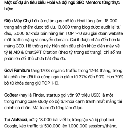
Một số dự án tiêu biểu Hoài và đội ngũ SEO Mentors từng thực
hiện:
Điện Máy Chợ Lớn
là dự án quy mô lớn Hoài từng làm. 18.000
trang sản phẩm được tối ưu, 13.000 trang blog được audit lại từ
đầu, 5.000 từ khóa bán hàng lên TOP 1-10 sau giai đoạn website
mất traffic nặng vì chuyển domain. Cái ít được nhắc đến hơn là
mảng GEO. Hệ thống này hiện dẫn đầu phân khúc điện máy về
tỷ lệ AIO & ChatGPT Citation (theo tỷ trọng số trang), chỉ số mà
phần lớn đối thủ chưa bắt đầu đo.
Govi Furniture
tăng 170% organic traffic trong 12-14 tháng, trong
khi phần lớn đối thủ cùng ngành giảm từ 37% đến 90%. Hơn 70%
bộ từ khóa đang giữ TOP 1-10.
GoBear
(nay là Finder, startup gọi vốn 97 triệu USD) là một
trong những case study có bộ từ khóa cạnh tranh nhất mảng tài
chính cá nhân. Mà team đã từng làm được.
Tại
AloBacsi
, xử lý 18.000 bài viết bị trùng lặp và bị phạt bởi
Google, kéo traffic từ 500.000 lên 1.000.000 sessions/tháng,