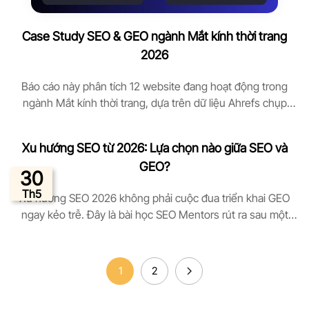
Case Study SEO & GEO ngành Mắt kính thời trang
2026
Báo cáo này phân tích 12 website đang hoạt động trong
ngành Mắt kính thời trang, dựa trên dữ liệu Ahrefs chụp
ngày 2026-06-10. Mọi công thức tính toán đều được công
khai bên dưới, kèm theo phân tích độ nhạy và những góc
Xu hướng SEO từ 2026: Lựa chọn nào giữa SEO và
nhìn ngược để bạn có thể tự kiểm chứng Những điểm chính
GEO?
[…]
30
Th5
Xu hướng SEO 2026 không phải cuộc đua triển khai GEO
ngay kẻo trễ. Đây là bài học SEO Mentors rút ra sau một
năm chuyển dịch: khuôn mẫu phân 3 lớp, framework 4 câu
hỏi, và lý do 60% ngân sách vẫn nên ở SEO truyền thống
cho đến thời điểm hiện tại. Tái […]
1
2