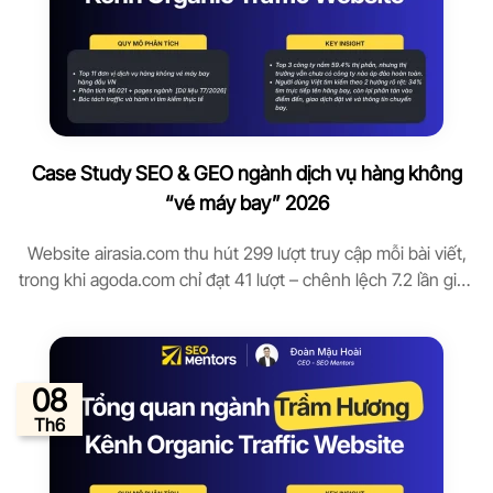
Case Study SEO & GEO ngành dịch vụ hàng không
“vé máy bay” 2026
Website airasia.com thu hút 299 lượt truy cập mỗi bài viết,
trong khi agoda.com chỉ đạt 41 lượt – chênh lệch 7.2 lần giữa
hai công ty cùng trong top 10 dịch vụ hàng không vé máy
bay. Con số này đặt ra câu hỏi: tại sao một số công ty viết ít
nhưng hút […]
08
Th6