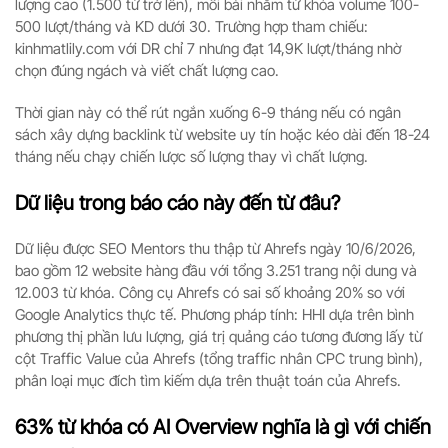
lượng cao (1.500 từ trở lên), mỗi bài nhắm từ khóa volume 100-
500 lượt/tháng và KD dưới 30. Trường hợp tham chiếu:
kinhmatlily.com với DR chỉ 7 nhưng đạt 14,9K lượt/tháng nhờ
chọn đúng ngách và viết chất lượng cao.
Thời gian này có thể rút ngắn xuống 6-9 tháng nếu có ngân
sách xây dựng backlink từ website uy tín hoặc kéo dài đến 18-24
tháng nếu chạy chiến lược số lượng thay vì chất lượng.
Dữ liệu trong báo cáo này đến từ đâu?
Dữ liệu được SEO Mentors thu thập từ Ahrefs ngày 10/6/2026,
bao gồm 12 website hàng đầu với tổng 3.251 trang nội dung và
12.003 từ khóa. Công cụ Ahrefs có sai số khoảng 20% so với
Google Analytics thực tế. Phương pháp tính: HHI dựa trên bình
phương thị phần lưu lượng, giá trị quảng cáo tương đương lấy từ
cột Traffic Value của Ahrefs (tổng traffic nhân CPC trung bình),
phân loại mục đích tìm kiếm dựa trên thuật toán của Ahrefs.
63% từ khóa có AI Overview nghĩa là gì với chiến