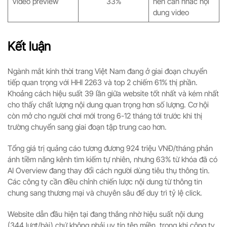
Video preview
33%
nên cân nhắc nội
dung video
Kết luận
Ngành mắt kính thời trang Việt Nam đang ở giai đoạn chuyển
tiếp quan trọng với HHI 2263 và top 2 chiếm 61% thị phần.
Khoảng cách hiệu suất 39 lần giữa website tốt nhất và kém nhất
cho thấy chất lượng nội dung quan trọng hơn số lượng. Cơ hội
còn mở cho người chơi mới trong 6-12 tháng tới trước khi thị
trường chuyển sang giai đoạn tập trung cao hơn.
Tổng giá trị quảng cáo tương đương 924 triệu VNĐ/tháng phản
ánh tiềm năng kênh tìm kiếm tự nhiên, nhưng 63% từ khóa đã có
AI Overview đang thay đổi cách người dùng tiêu thụ thông tin.
Các công ty cần điều chỉnh chiến lược nội dung từ thông tin
chung sang thương mại và chuyên sâu để duy trì tỷ lệ click.
Website dẫn đầu hiện tại đang thắng nhờ hiệu suất nội dung
(344 lượt/bài) chứ không phải uy tín tên miền, trong khi công ty