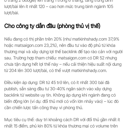
ở trang 2 Google) lên trang 1 trong 6 tháng, tăng trung bình
lượt/bài lên ít nhất 120 – cao hơn mức trung bình ngành 105
lượt/bài.
Cho công ty dẫn đầu (phòng thủ vị thế)
Nếu đang có thị phần trên 20% (như matkinhshady.com 37,9%
hoặc matsaigon.com 23,2%), nên đầu tư vào độ phủ từ khóa
thương mại và xây dựng lợi thế backlink để tạo rào cản với người
sau. Trường hợp tham chiếu: matsaigon.com có DR 52 nhưng
chưa tận dụng hết lợi thế này – nếu cải thiện hiệu suất nội dung
từ 204 lên 300 lượt/bài, có thể vượt matkinhshady.com.
Điều kiện áp dụng: DR từ 45 trở lên, có ít nhất 300 bài đã
publish, sẵn sàng đầu tư 30-40% ngân sách vào xây dựng
backlink từ website uy tín. Không áp dụng khi ngành đang có
biến động lớn (ví dụ: đối thủ mới có vốn lớn nhảy vào) – lúc đó
cần chiến lược tấn công thay vì phòng thủ.
Mục tiêu cụ thể: duy trì khoảng cách DR với đối thủ gần nhất ít
nhất 15 điểm, phủ kín 80% từ khóa thương mại có volume trên