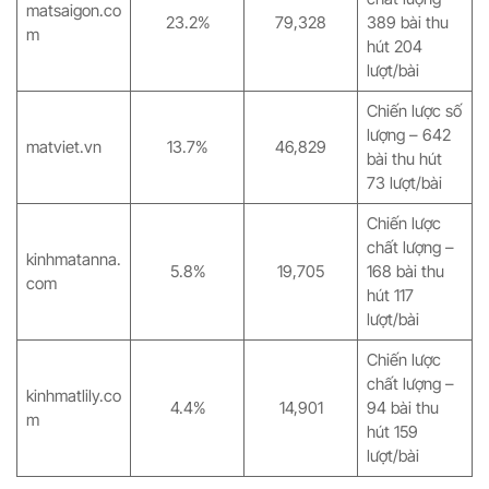
matsaigon.co
23.2%
79,328
389 bài thu
m
hút 204
lượt/bài
Chiến lược số
lượng – 642
matviet.vn
13.7%
46,829
bài thu hút
73 lượt/bài
Chiến lược
chất lượng –
kinhmatanna.
5.8%
19,705
168 bài thu
com
hút 117
lượt/bài
Chiến lược
chất lượng –
kinhmatlily.co
4.4%
14,901
94 bài thu
m
hút 159
lượt/bài