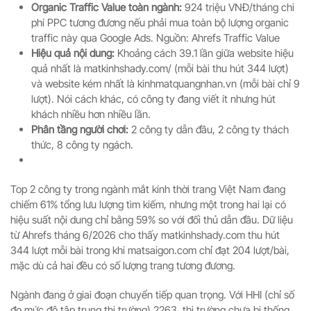
Organic Traffic Value toàn ngành:
924 triệu VNĐ/tháng chi
phí PPC tương đương nếu phải mua toàn bộ lượng organic
traffic này qua Google Ads. Nguồn: Ahrefs Traffic Value
Hiệu quả nội dung:
Khoảng cách 39.1 lần giữa website hiệu
quả nhất là matkinhshady.com/ (mỗi bài thu hút 344 lượt)
và website kém nhất là kinhmatquangnhan.vn (mỗi bài chỉ 9
lượt). Nói cách khác, có công ty đang viết ít nhưng hút
khách nhiều hơn nhiều lần.
Phân tầng người chơi:
2 công ty dẫn đầu, 2 công ty thách
thức, 8 công ty ngách.
Top 2 công ty trong ngành mắt kính thời trang Việt Nam đang
chiếm 61% tổng lưu lượng tìm kiếm, nhưng một trong hai lại có
hiệu suất nội dung chỉ bằng 59% so với đối thủ dẫn đầu. Dữ liệu
từ Ahrefs tháng 6/2026 cho thấy matkinhshady.com thu hút
344 lượt mỗi bài trong khi matsaigon.com chỉ đạt 204 lượt/bài,
mặc dù cả hai đều có số lượng trang tương đương.
Ngành đang ở giai đoạn chuyển tiếp quan trọng. Với HHI (chỉ số
đo mức độ tập trung thị trường) 2263, thị trường chưa bị thống