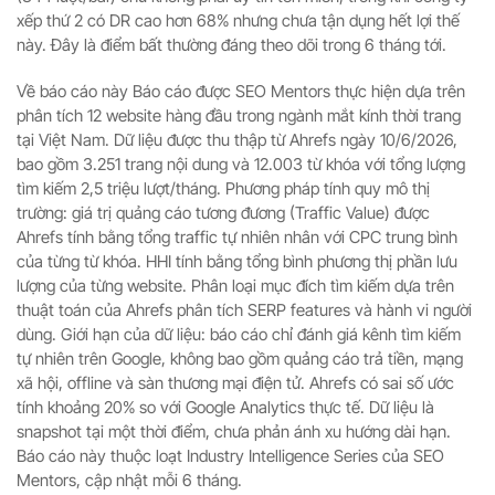
xếp thứ 2 có DR cao hơn 68% nhưng chưa tận dụng hết lợi thế
này. Đây là điểm bất thường đáng theo dõi trong 6 tháng tới.
Về báo cáo này Báo cáo được SEO Mentors thực hiện dựa trên
phân tích 12 website hàng đầu trong ngành mắt kính thời trang
tại Việt Nam. Dữ liệu được thu thập từ Ahrefs ngày 10/6/2026,
bao gồm 3.251 trang nội dung và 12.003 từ khóa với tổng lượng
tìm kiếm 2,5 triệu lượt/tháng. Phương pháp tính quy mô thị
trường: giá trị quảng cáo tương đương (Traffic Value) được
Ahrefs tính bằng tổng traffic tự nhiên nhân với CPC trung bình
của từng từ khóa. HHI tính bằng tổng bình phương thị phần lưu
lượng của từng website. Phân loại mục đích tìm kiếm dựa trên
thuật toán của Ahrefs phân tích SERP features và hành vi người
dùng. Giới hạn của dữ liệu: báo cáo chỉ đánh giá kênh tìm kiếm
tự nhiên trên Google, không bao gồm quảng cáo trả tiền, mạng
xã hội, offline và sàn thương mại điện tử. Ahrefs có sai số ước
tính khoảng 20% so với Google Analytics thực tế. Dữ liệu là
snapshot tại một thời điểm, chưa phản ánh xu hướng dài hạn.
Báo cáo này thuộc loạt Industry Intelligence Series của SEO
Mentors, cập nhật mỗi 6 tháng.