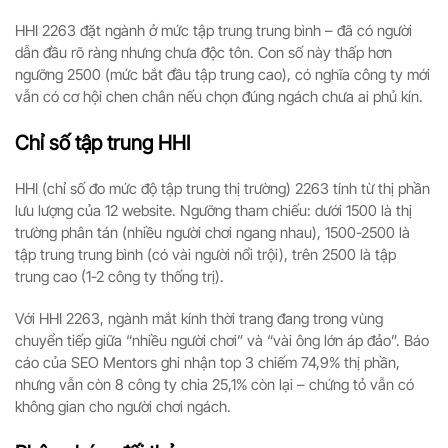
HHI 2263 đặt ngành ở mức tập trung trung bình – đã có người
dẫn đầu rõ ràng nhưng chưa độc tôn. Con số này thấp hơn
ngưỡng 2500 (mức bắt đầu tập trung cao), có nghĩa công ty mới
vẫn có cơ hội chen chân nếu chọn đúng ngách chưa ai phủ kín.
Chỉ số tập trung HHI
HHI (chỉ số đo mức độ tập trung thị trường) 2263 tính từ thị phần
lưu lượng của 12 website. Ngưỡng tham chiếu: dưới 1500 là thị
trường phân tán (nhiều người chơi ngang nhau), 1500-2500 là
tập trung trung bình (có vài người nổi trội), trên 2500 là tập
trung cao (1-2 công ty thống trị).
Với HHI 2263, ngành mắt kính thời trang đang trong vùng
chuyển tiếp giữa “nhiều người chơi” và “vài ông lớn áp đảo”. Báo
cáo của SEO Mentors ghi nhận top 3 chiếm 74,9% thị phần,
nhưng vẫn còn 8 công ty chia 25,1% còn lại – chứng tỏ vẫn có
không gian cho người chơi ngách.