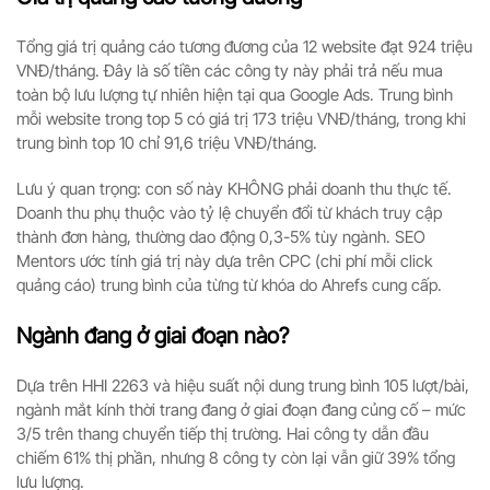
Tổng giá trị quảng cáo tương đương của 12 website đạt 924 triệu
VNĐ/tháng. Đây là số tiền các công ty này phải trả nếu mua
toàn bộ lưu lượng tự nhiên hiện tại qua Google Ads. Trung bình
mỗi website trong top 5 có giá trị 173 triệu VNĐ/tháng, trong khi
trung bình top 10 chỉ 91,6 triệu VNĐ/tháng.
Lưu ý quan trọng: con số này KHÔNG phải doanh thu thực tế.
Doanh thu phụ thuộc vào tỷ lệ chuyển đổi từ khách truy cập
thành đơn hàng, thường dao động 0,3-5% tùy ngành. SEO
Mentors ước tính giá trị này dựa trên CPC (chi phí mỗi click
quảng cáo) trung bình của từng từ khóa do Ahrefs cung cấp.
Ngành đang ở giai đoạn nào?
Dựa trên HHI 2263 và hiệu suất nội dung trung bình 105 lượt/bài,
ngành mắt kính thời trang đang ở giai đoạn đang củng cố – mức
3/5 trên thang chuyển tiếp thị trường. Hai công ty dẫn đầu
chiếm 61% thị phần, nhưng 8 công ty còn lại vẫn giữ 39% tổng
lưu lượng.