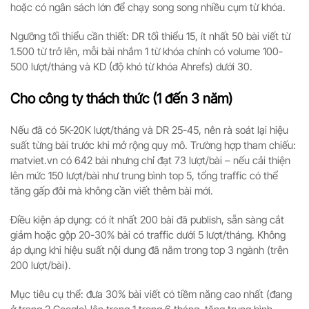
hoặc có ngân sách lớn để chạy song song nhiều cụm từ khóa.
Ngưỡng tối thiểu cần thiết: DR tối thiểu 15, ít nhất 50 bài viết từ
1.500 từ trở lên, mỗi bài nhắm 1 từ khóa chính có volume 100-
500 lượt/tháng và KD (độ khó từ khóa Ahrefs) dưới 30.
Cho công ty thách thức (1 đến 3 năm)
Nếu đã có 5K-20K lượt/tháng và DR 25-45, nên rà soát lại hiệu
suất từng bài trước khi mở rộng quy mô. Trường hợp tham chiếu:
matviet.vn có 642 bài nhưng chỉ đạt 73 lượt/bài – nếu cải thiện
lên mức 150 lượt/bài như trung bình top 5, tổng traffic có thể
tăng gấp đôi mà không cần viết thêm bài mới.
Điều kiện áp dụng: có ít nhất 200 bài đã publish, sẵn sàng cắt
giảm hoặc gộp 20-30% bài có traffic dưới 5 lượt/tháng. Không
áp dụng khi hiệu suất nội dung đã nằm trong top 3 ngành (trên
200 lượt/bài).
Mục tiêu cụ thể: đưa 30% bài viết có tiềm năng cao nhất (đang