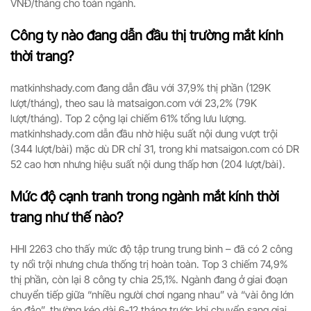
VNĐ/tháng cho toàn ngành.
Công ty nào đang dẫn đầu thị trường mắt kính
thời trang?
matkinhshady.com đang dẫn đầu với 37,9% thị phần (129K
lượt/tháng), theo sau là matsaigon.com với 23,2% (79K
lượt/tháng). Top 2 cộng lại chiếm 61% tổng lưu lượng.
matkinhshady.com dẫn đầu nhờ hiệu suất nội dung vượt trội
(344 lượt/bài) mặc dù DR chỉ 31, trong khi matsaigon.com có DR
52 cao hơn nhưng hiệu suất nội dung thấp hơn (204 lượt/bài).
Mức độ cạnh tranh trong ngành mắt kính thời
trang như thế nào?
HHI 2263 cho thấy mức độ tập trung trung bình – đã có 2 công
ty nổi trội nhưng chưa thống trị hoàn toàn. Top 3 chiếm 74,9%
thị phần, còn lại 8 công ty chia 25,1%. Ngành đang ở giai đoạn
chuyển tiếp giữa “nhiều người chơi ngang nhau” và “vài ông lớn
áp đảo”, thường kéo dài 6-12 tháng trước khi chuyển sang giai