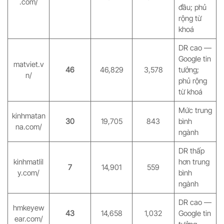
.com/
đầu; phủ
rộng từ
khoá
DR cao —
Google tin
matviet.v
46
46,829
3,578
tưởng;
n/
phủ rộng
từ khoá
Mức trung
kinhmatan
30
19,705
843
bình
na.com/
ngành
DR thấp
kinhmatlil
hơn trung
7
14,901
559
y.com/
bình
ngành
DR cao —
hmkeyew
43
14,658
1,032
Google tin
ear.com/