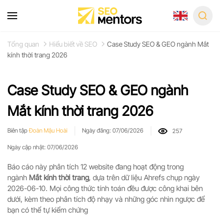
Skip
to
Tổng quan
Hiểu biết về SEO
Case Study SEO & GEO ngành Mắt
main
kính thời trang 2026
content
Case Study SEO & GEO ngành
Mắt kính thời trang 2026
Biên tập
Đoàn Mậu Hoài
Ngày đăng: 07/06/2026
257
Ngày cập nhật: 07/06/2026
Báo cáo này phân tích 12 website đang hoạt động trong
ngành
Mắt kính thời trang
, dựa trên dữ liệu Ahrefs chụp ngày
2026-06-10. Mọi công thức tính toán đều được công khai bên
dưới, kèm theo phân tích độ nhạy và những góc nhìn ngược để
bạn có thể tự kiểm chứng