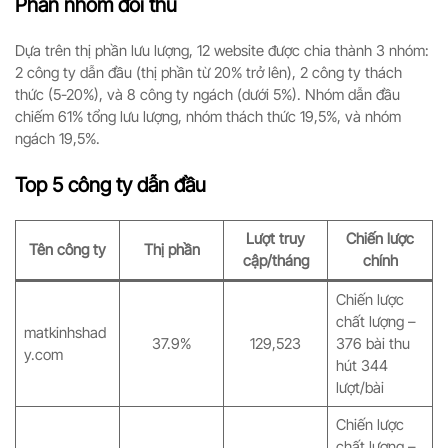
Phân nhóm đối thủ
Dựa trên thị phần lưu lượng, 12 website được chia thành 3 nhóm:
2 công ty dẫn đầu (thị phần từ 20% trở lên), 2 công ty thách
thức (5-20%), và 8 công ty ngách (dưới 5%). Nhóm dẫn đầu
chiếm 61% tổng lưu lượng, nhóm thách thức 19,5%, và nhóm
ngách 19,5%.
Top 5 công ty dẫn đầu
Lượt truy
Chiến lược
Tên công ty
Thị phần
cập/tháng
chính
Chiến lược
chất lượng –
matkinhshad
37.9%
129,523
376 bài thu
y.com
hút 344
lượt/bài
Chiến lược
chất lượng –