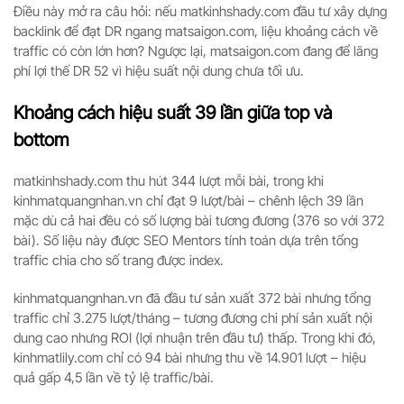
Điều này mở ra câu hỏi: nếu matkinhshady.com đầu tư xây dựng
backlink để đạt DR ngang matsaigon.com, liệu khoảng cách về
traffic có còn lớn hơn? Ngược lại, matsaigon.com đang để lãng
phí lợi thế DR 52 vì hiệu suất nội dung chưa tối ưu.
Khoảng cách hiệu suất 39 lần giữa top và
bottom
matkinhshady.com thu hút 344 lượt mỗi bài, trong khi
kinhmatquangnhan.vn chỉ đạt 9 lượt/bài – chênh lệch 39 lần
mặc dù cả hai đều có số lượng bài tương đương (376 so với 372
bài). Số liệu này được SEO Mentors tính toán dựa trên tổng
traffic chia cho số trang được index.
kinhmatquangnhan.vn đã đầu tư sản xuất 372 bài nhưng tổng
traffic chỉ 3.275 lượt/tháng – tương đương chi phí sản xuất nội
dung cao nhưng ROI (lợi nhuận trên đầu tư) thấp. Trong khi đó,
kinhmatlily.com chỉ có 94 bài nhưng thu về 14.901 lượt – hiệu
quả gấp 4,5 lần về tỷ lệ traffic/bài.