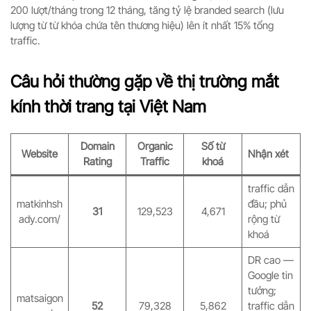
200 lượt/tháng trong 12 tháng, tăng tỷ lệ branded search (lưu
lượng từ từ khóa chứa tên thương hiệu) lên ít nhất 15% tổng
traffic.
Câu hỏi thường gặp về thị trường mắt
kính thời trang tại Việt Nam
Domain
Organic
Số từ
Website
Nhận xét
Rating
Traffic
khoá
traffic dẫn
matkinhsh
đầu; phủ
31
129,523
4,671
ady.com/
rộng từ
khoá
DR cao —
Google tin
tưởng;
matsaigon
52
79,328
5,862
traffic dẫn