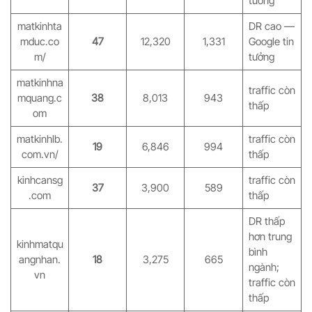
tưởng
matkinhta
DR cao —
mduc.co
47
12,320
1,331
Google tin
m/
tưởng
matkinhna
traffic còn
mquang.c
38
8,013
943
thấp
om
matkinhlb.
traffic còn
19
6,846
994
com.vn/
thấp
kinhcansg
traffic còn
37
3,900
589
.com
thấp
DR thấp
hơn trung
kinhmatqu
bình
angnhan.
18
3,275
665
ngành;
vn
traffic còn
thấp