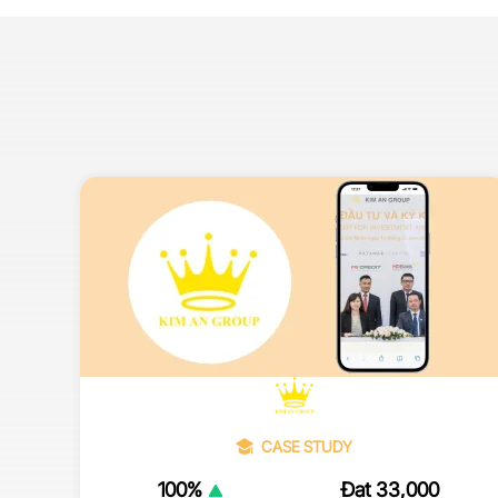
CASE STUDY
100%
Đạt 33,000