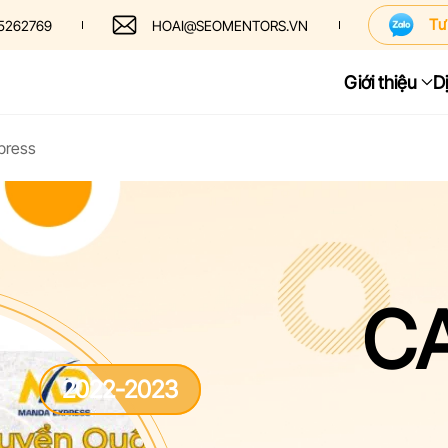
Tư
5262769
HOAI@SEOMENTORS.VN
Giới thiệu
D
press
C
1
2022-2023