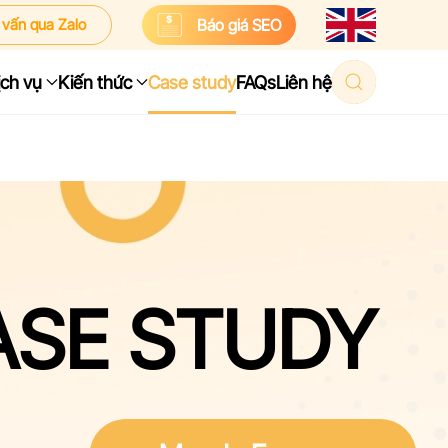
 vấn qua Zalo
Báo giá SEO
ịch vụ
Kiến thức
Case study
FAQs
Liên hệ
ASE STUDY