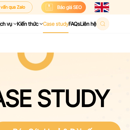
 vấn qua Zalo
Báo giá SEO
ịch vụ
Kiến thức
Case study
FAQs
Liên hệ
ASE STUDY