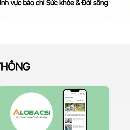
ĩnh vực báo chí Sức khỏe & Đời sống
 THÔNG