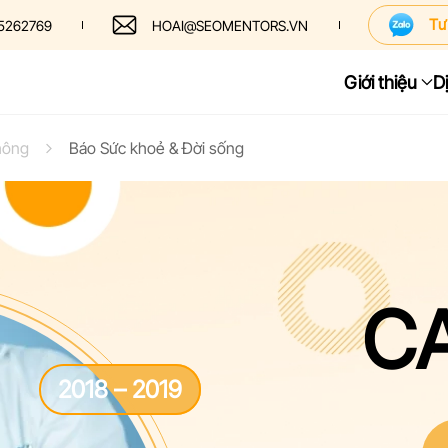
Tư
5262769
HOAI@SEOMENTORS.VN
Giới thiệu
D
hông
Báo Sức khoẻ & Đời sống
C
1
2018 – 2019