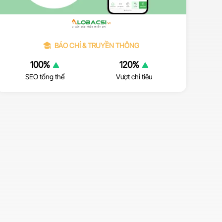
BÁO CHÍ & TRUYỀN THÔNG
Dự án tập trung vào tối ưu onpage, content, xử lý
100%
120%
lượng lớn hình ảnh toàn trang, khắc phục tác vụ
SEO tổng thể
Vượt chỉ tiêu
thủ công nhằm tăng trưởng traffic vượt trội. Kết
quả xuất sắc vượt chỉ tiêu 33%.